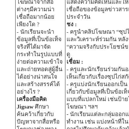
โฆษณาจากสื่อ
แสดงความคิดเห็นและให้
ต่างๆมีความน่า
เชื่อถือของข้อมูลข่าวสาร
เชื่อถือมากน้อย
ประจำวัน
เพียงใด
?
ชง
:
-
นักเรียนจะนำ
-
ครูนำคลิปโฆษณา “ซุปไก
ข้อมูลที่เป็นข้อเท็จ
และวิเคราะห์ร่วมกัน หลัง
จริงที่ได้มาจัด
“ความจริงกับประโยชน์ขอ
กระทำในรูปแบบที่
ดู
ง่ายต่อความเข้าใจ
เชื่อม
:
และถ่ายทอดสู่ผู้อื่น
-
ครูและ
นักเรียนร่วมกั
ได้อย่างน่าสนใจ
เห็นเกี่ยวกับเรื่องซุปไก่
และสร้างสรรค์ได้
-
ครูแบ่งนักเรียนออกเป็
อย่างไร ?
เกี่ยวกับข้อมูลที่เป็นข้
เครื่องมือคิด
แบบที่แปลกใหม่ เช่นป้า
Jigsaw
ศึกษา
โฆษณา ฯลฯ
ค้นคว้าเกี่ยวกับ
-
นักเรียนแต่ละกลุ่มอ
ปัญหาจากสื่อหรือ
ทำงาน เช่น แบ่งหน้าที่ใ
โฆษณาช่องทาง
การไปศึกษาค้นคว้าแล้วนำ