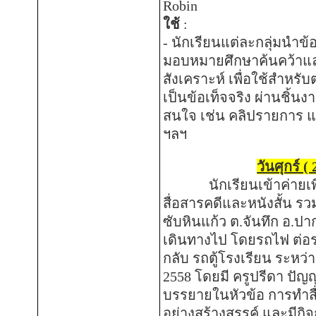
Robin
ใช้
:
-
นักเรียนแต่ละกลุ่มนำข้อ
มอบหมายศึกษาค้นคว้าแล
สังเคราะห์ เพื่อใช้สำหรับ
เป็นข้อเท็จจริง ผ่านชิ้น
สนใจ เช่น คลิปรายการ 
ฯลฯ
วันศุกร์ ( 
นักเรียนเข้าค่ายเพื่อเ
สื่อสารคดีและหนังสั้น รวม
ซับหินแก้ว ต
.
จันทึก อ
.
ปาก
เดินทางไป โดยรถไฟ ต่อ
กลับ รถตู้โรงเรียน
ระหว่าง
2558
โดยมี ครูปรีดา ปัญ
บรรยายในหัวข้อ การทำสื
อย่างสร้างสรรค์ และมีกิ