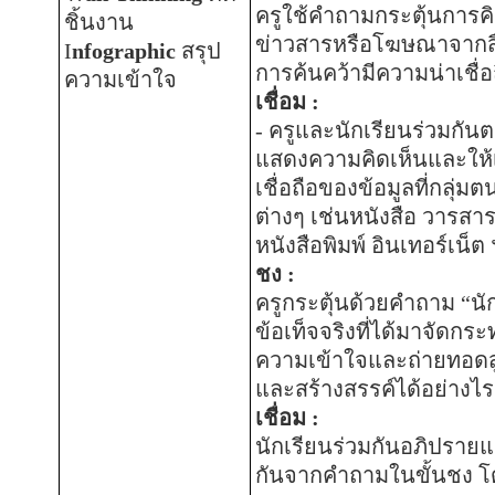
ครูใช้คำถามกระตุ้นการค
ชิ้นงาน
ข่าวสารหรือโฆษณาจากสื่อ
I
nfographic
สรุป
การค้นคว้ามีความน่าเชื่
ความเข้าใจ
เชื่อม
:
-
ครูและนักเรียนร่วมกั
แสดงความคิดเห็นและให้
เชื่อถือของข้อมูลที่กลุ่
ต่างๆ เช่นหนังสือ วารสาร 
หนังสือพิมพ์ อินเทอร์เน็ต
ชง
:
ครูกระตุ้นด้วยคำถาม
“
นั
ข้อเท็จจริงที่ได้มาจัดกร
ความเข้าใจและถ่ายทอดสู่ผ
และสร้างสรรค์ได้อย่างไร
เชื่อม
:
นักเรียนร่วมกัน
อภิปรายแล
กันจากคำถามในขั้นชง โด