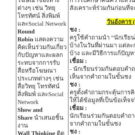
ต่างๆ เช่น วิทยุ
สังเคราะห์ร่วมกันก่อนที่
โทรทัศน์ สิ่งพิมพ์
วันอังคาร 
และ
Social Network
ชง
:
Round
ครูใช้คำถามนำ
“
นักเรียน
Robin
แสดงความ
บ้างในวันที่ผ่านมา แต่ละ
คิดเห็นร่วมกันเกี่ยว
บ้าง และมีวิธีการแก้ปัญห
กับปัญหาและผลก
เชื่อม
:
ระทบจากการรับ
-
นักเรียนร่วมกันตอบค
สื่อหรือโฆษณา
เห็นจากคำถามในขั้นชง
ประเภทต่างๆ เช่น
ชง
:
สื่อวิทยุ โทรทัศน์
ครูตั้งคำถามกระตุ้นการคิ
สิ่งพิมพ์ และ
Social
ให้ได้ข้อมูลที่เป็นข้อเท็จ
Network
เชื่อม
:
Show and
นักเรียนร่วมกันตอบคำถ
Share
นำเสนอชิ้น
จากคำถามในขั้นชง
งาน
ชง
:
Wall Thinking
ติด